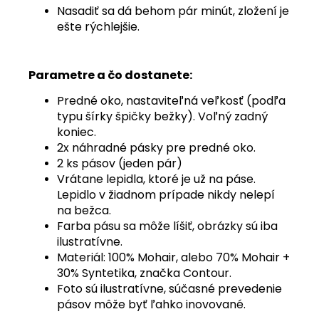
Nasadiť sa dá behom pár minút, zložení je
ešte rýchlejšie.
Parametre a čo dostanete:
Predné oko, nastaviteľná veľkosť (podľa
typu šírky špičky bežky). Voľný zadný
koniec.
2x náhradné pásky pre predné oko.
2 ks pásov (jeden pár)
Vrátane lepidla, ktoré je už na páse.
Lepidlo v žiadnom prípade nikdy nelepí
na bežca.
Farba pásu sa môže líšiť, obrázky sú iba
ilustratívne.
Materiál: 100% Mohair, alebo 70% Mohair +
30% Syntetika, značka Contour.
Foto sú ilustratívne, súčasné prevedenie
pásov môže byť ľahko inovované.