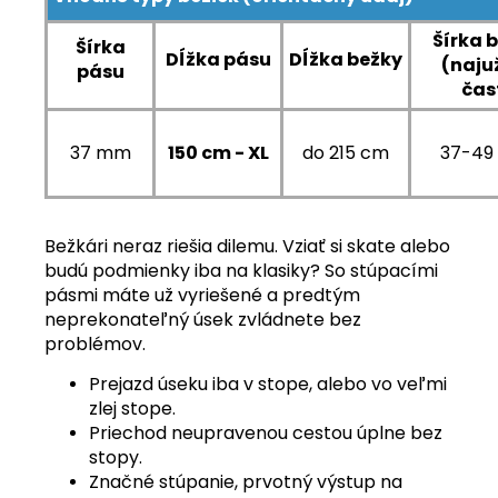
Šírka 
Šírka
Dĺžka pásu
Dĺžka
bežky
(naju
pásu
čas
37 mm
150 cm - XL
do 215 cm
37-49
Bežkári neraz riešia dilemu. Vziať si skate alebo
budú podmienky iba na klasiky? So stúpacími
pásmi máte už vyriešené a predtým
neprekonateľný úsek zvládnete bez
problémov.
Prejazd úseku iba v stope, alebo vo veľmi
zlej stope.
Priechod neupravenou cestou úplne bez
stopy.
Značné stúpanie, prvotný výstup na