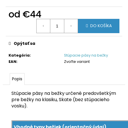
od
€44
Jednotková
DO KOŠÍKA
cena:
Opýtať sa
Kategória
:
Stúpacie pásy na bežky
EAN
:
Zvoľte variant
Popis
Stúpacie pásy na bežky určené predovšetkým
pre bežky na klasiku, Skate (bez stúpacieho
vosku).
Vhodné typy bežiek (orientačný údaj)