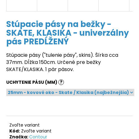
á
j
Stúpacie pásy na bežky -
s
ť
SKATE, KLASIKA - univerzálny
?
pás PREDĹŽENÝ
Stúpacie pásy ("tulenie pásy", skins). Šírka cca
37mm. Dĺžka 150cm. Určené pre bežky
SKATE/KLASIKA. 1 pár pásov.
HĽADAŤ
UCHYTENIE PÁSU (MM)
?
Zvoľte variant
Kód:
Zvoľte variant
Značka:
Contour