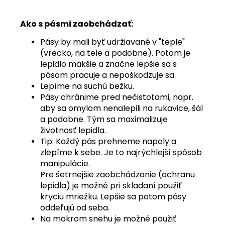
Ako s pásmi zaobchádzať:
Pásy by mali byť udržiavané v "teple"
(vrecko, na tele a podobne). Potom je
lepidlo mäkšie a značne lepšie sa s
pásom pracuje a nepoškodzuje sa.
Lepíme na suchú bežku.
Pásy chránime pred nečistotami, napr.
aby sa omylom nenalepili na rukavice, šál
a podobne. Tým sa maximalizuje
životnosť lepidla.
Tip: Každý pás prehneme napoly a
zlepíme k sebe. Je to najrýchlejší spôsob
manipulácie.
Pre šetrnejšie zaobchádzanie (ochranu
lepidla) je možné pri skladaní použiť
kryciu mriežku. Lepšie sa potom pásy
oddeľujú od seba.
Na mokrom snehu je možné použiť