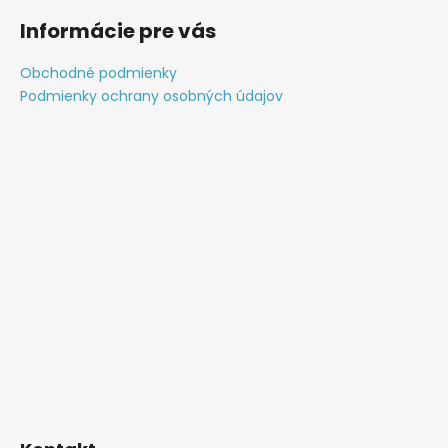
á
Informácie pre vás
p
ä
Obchodné podmienky
t
Podmienky ochrany osobných údajov
i
e