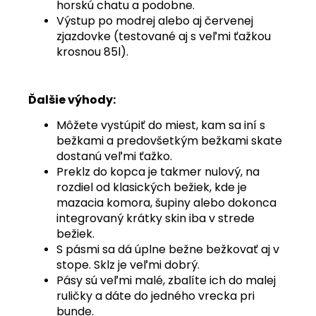
horskú chatu a podobne.
Výstup po modrej alebo aj červenej
zjazdovke (testované aj s veľmi ťažkou
krosnou 85l).
Ďalšie výhody:
Môžete vystúpiť do miest, kam sa iní s
bežkami a predovšetkým bežkami skate
dostanú veľmi ťažko.
Preklz do kopca je takmer nulový, na
rozdiel od klasických bežiek, kde je
mazacia komora, šupiny alebo dokonca
integrovaný krátky skin iba v strede
bežiek.
S pásmi sa dá úplne bežne bežkovať aj v
stope. Sklz je veľmi dobrý.
Pásy sú veľmi malé, zbalíte ich do malej
ruličky a dáte do jedného vrecka pri
bunde.