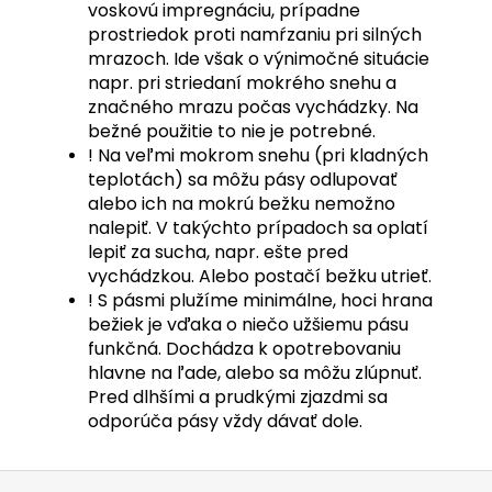
voskovú impregnáciu, prípadne
prostriedok proti namŕzaniu pri silných
mrazoch. Ide však o výnimočné situácie
napr. pri striedaní mokrého snehu a
značného mrazu počas vychádzky. Na
bežné použitie to nie je potrebné.
! Na veľmi mokrom snehu (pri kladných
teplotách) sa môžu pásy odlupovať
alebo ich na mokrú bežku nemožno
nalepiť. V takýchto prípadoch sa oplatí
lepiť za sucha, napr. ešte pred
vychádzkou. Alebo postačí bežku utrieť.
! S pásmi plužíme minimálne, hoci hrana
bežiek je vďaka o niečo užšiemu pásu
funkčná. Dochádza k opotrebovaniu
hlavne na ľade, alebo sa môžu zlúpnuť.
Pred dlhšími a prudkými zjazdmi sa
odporúča pásy vždy dávať dole.
Z